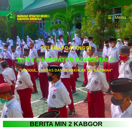
Menu
SELAMAT DATANG DI
MIN 2 KABUPATEN GORONTALO
"UNGGUL, CERDAS DAN BERAKHLAKTUL KARIMAH"
BERITA MIN 2 KABGOR