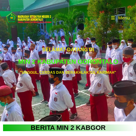
Menu
SELAMAT DATANG DI
MIN 2 KABUPATEN GORONTALO
"UNGGUL, CERDAS DAN BERAKHLAKTUL KARIMAH"
BERITA MIN 2 KABGOR