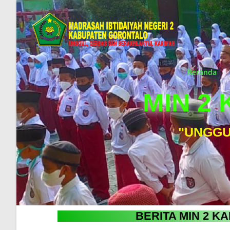
Beranda
MIN 2
"UNGGU
BERITA MIN 2 K