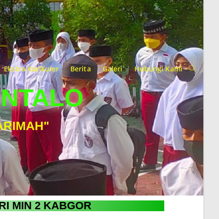
Ekstra Kurikuler
Berita
Galeri
Hubungi Kami
ONTALO
ARIMAH"
RI MIN 2 KABGOR