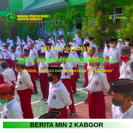
Menu
SELAMAT DATANG DI
MIN 2 KABUPATEN GORONTALO
"UNGGUL, CERDAS DAN BERAKHLAKTUL KARIMAH"
BERITA MIN 2 KABGOR