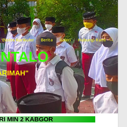
Ekstra Kurikuler
Berita
Galeri
Hubungi Kami
ONTALO
ARIMAH"
RI MIN 2 KABGOR