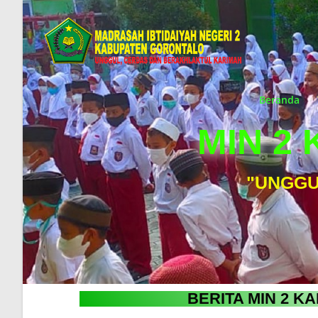
Beranda
MIN 2
"UNGGU
BERITA MIN 2 K