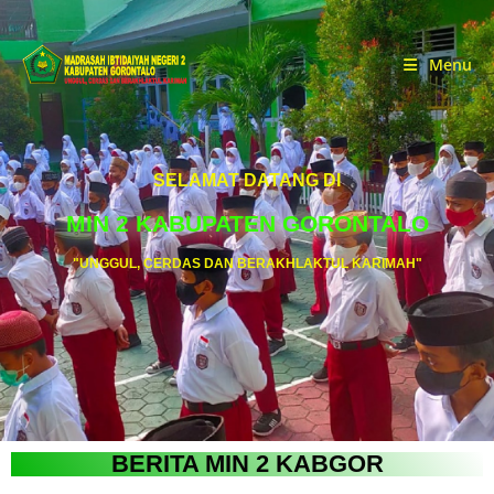
Menu
SELAMAT DATANG DI
MIN 2 KABUPATEN GORONTALO
"UNGGUL, CERDAS DAN BERAKHLAKTUL KARIMAH"
BERITA MIN 2 KABGOR