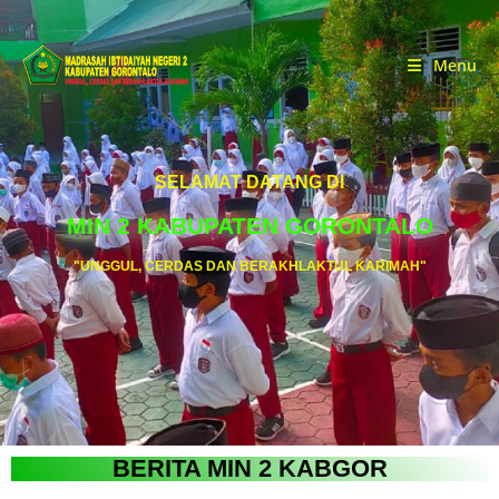
Menu
SELAMAT DATANG DI
MIN 2 KABUPATEN GORONTALO
"UNGGUL, CERDAS DAN BERAKHLAKTUL KARIMAH"
BERITA MIN 2 KABGOR