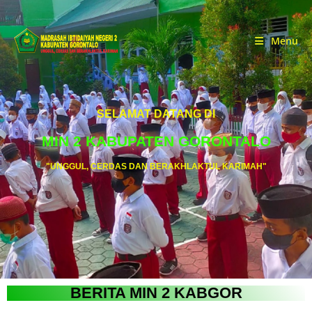
Menu
SELAMAT DATANG DI
MIN 2 KABUPATEN GORONTALO
"UNGGUL, CERDAS DAN BERAKHLAKTUL KARIMAH"
BERITA MIN 2 KABGOR