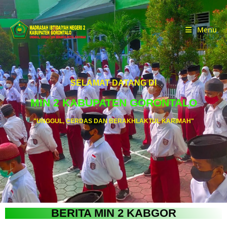
Menu
SELAMAT DATANG DI
MIN 2 KABUPATEN GORONTALO
"UNGGUL, CERDAS DAN BERAKHLAKTUL KARIMAH"
BERITA MIN 2 KABGOR