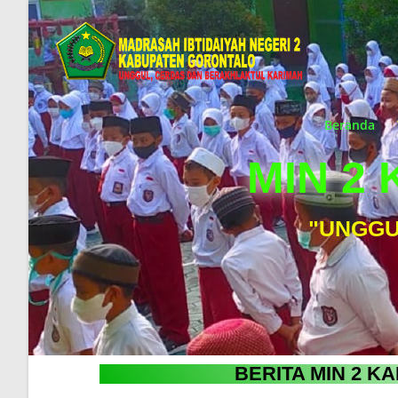
Beranda
MIN 2
"UNGGU
BERITA MIN 2 K