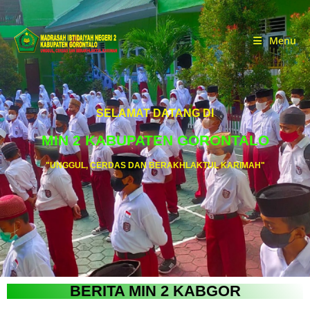
Menu
SELAMAT DATANG DI
MIN 2 KABUPATEN GORONTALO
"UNGGUL, CERDAS DAN BERAKHLAKTUL KARIMAH"
BERITA MIN 2 KABGOR