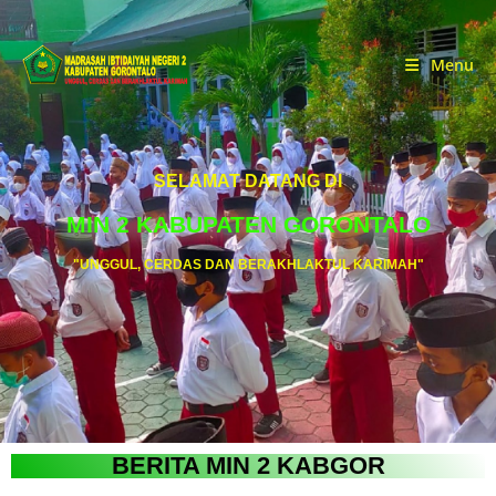
Menu
SELAMAT DATANG DI
MIN 2 KABUPATEN GORONTALO
"UNGGUL, CERDAS DAN BERAKHLAKTUL KARIMAH"
BERITA MIN 2 KABGOR