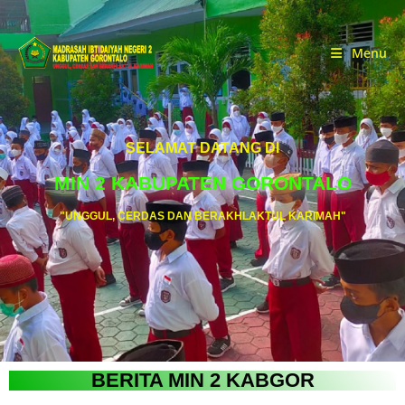
Menu
SELAMAT DATANG DI
MIN 2 KABUPATEN GORONTALO
"UNGGUL, CERDAS DAN BERAKHLAKTUL KARIMAH"
BERITA MIN 2 KABGOR