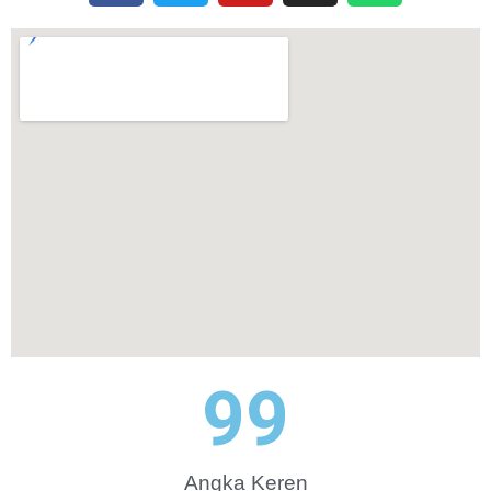
100
Angka Keren