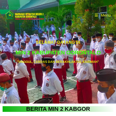
Menu
SELAMAT DATANG DI
MIN 2 KABUPATEN GORONTALO
"UNGGUL, CERDAS DAN BERAKHLAKTUL KARIMAH"
BERITA MIN 2 KABGOR