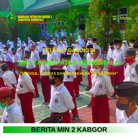
Menu
SELAMAT DATANG DI
MIN 2 KABUPATEN GORONTALO
"UNGGUL, CERDAS DAN BERAKHLAKTUL KARIMAH"
BERITA MIN 2 KABGOR