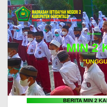
Beranda
MIN 2
"UNGGU
BERITA MIN 2 K