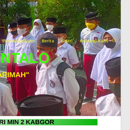
Ekstra Kurikuler
Berita
Galeri
Hubungi Kami
ONTALO
ARIMAH"
RI MIN 2 KABGOR