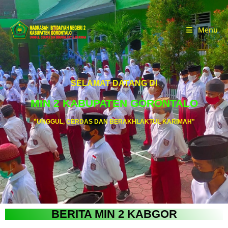
Menu
SELAMAT DATANG DI
MIN 2 KABUPATEN GORONTALO
"UNGGUL, CERDAS DAN BERAKHLAKTUL KARIMAH"
BERITA MIN 2 KABGOR