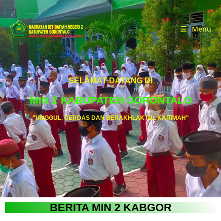
Menu
SELAMAT DATANG DI
MIN 2 KABUPATEN GORONTALO
"UNGGUL, CERDAS DAN BERAKHLAKTUL KARIMAH"
BERITA MIN 2 KABGOR