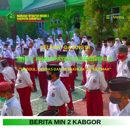
Menu
SELAMAT DATANG DI
MIN 2 KABUPATEN GORONTALO
"UNGGUL, CERDAS DAN BERAKHLAKTUL KARIMAH"
BERITA MIN 2 KABGOR