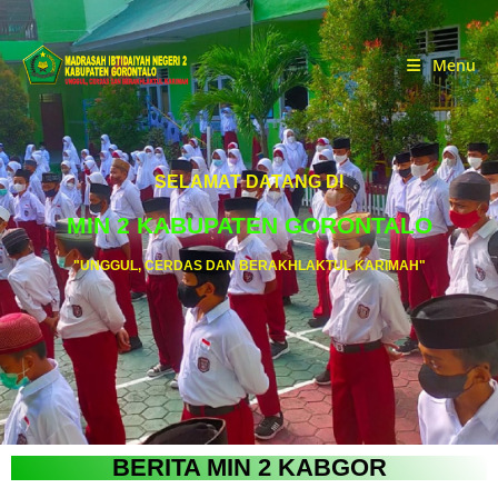
Menu
SELAMAT DATANG DI
MIN 2 KABUPATEN GORONTALO
"UNGGUL, CERDAS DAN BERAKHLAKTUL KARIMAH"
BERITA MIN 2 KABGOR