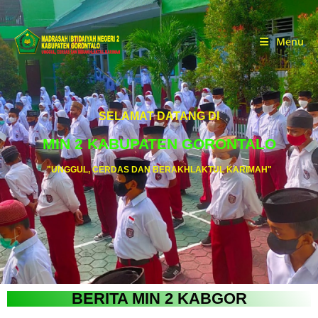
Menu
SELAMAT DATANG DI
MIN 2 KABUPATEN GORONTALO
"UNGGUL, CERDAS DAN BERAKHLAKTUL KARIMAH"
BERITA MIN 2 KABGOR