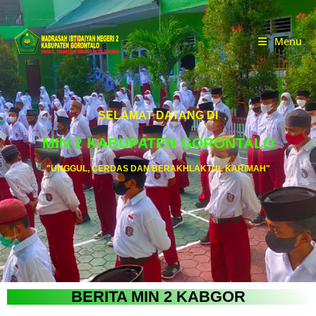
Menu
SELAMAT DATANG DI
MIN 2 KABUPATEN GORONTALO
"UNGGUL, CERDAS DAN BERAKHLAKTUL KARIMAH"
BERITA MIN 2 KABGOR