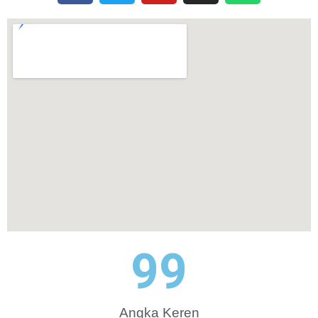
100
Angka Keren