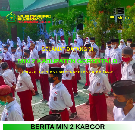
Menu
SELAMAT DATANG DI
MIN 2 KABUPATEN GORONTALO
"UNGGUL, CERDAS DAN BERAKHLAKTUL KARIMAH"
BERITA MIN 2 KABGOR