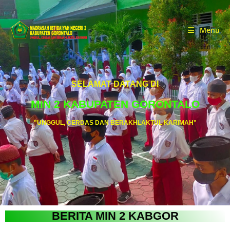
Menu
SELAMAT DATANG DI
MIN 2 KABUPATEN GORONTALO
"UNGGUL, CERDAS DAN BERAKHLAKTUL KARIMAH"
BERITA MIN 2 KABGOR