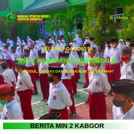
Menu
SELAMAT DATANG DI
MIN 2 KABUPATEN GORONTALO
"UNGGUL, CERDAS DAN BERAKHLAKTUL KARIMAH"
BERITA MIN 2 KABGOR