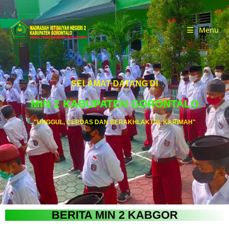
Menu
SELAMAT DATANG DI
MIN 2 KABUPATEN GORONTALO
"UNGGUL, CERDAS DAN BERAKHLAKTUL KARIMAH"
BERITA MIN 2 KABGOR