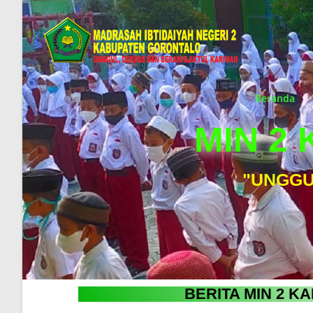
Beranda
MIN 2
"UNGGU
BERITA MIN 2 K