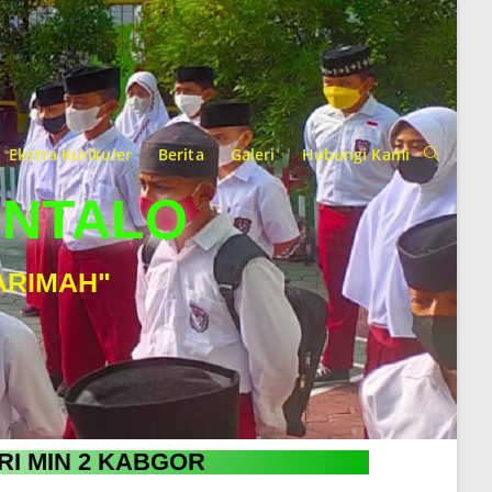
Ekstra Kurikuler
Berita
Galeri
Hubungi Kami
ONTALO
ARIMAH"
RI MIN 2 KABGOR