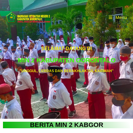
Menu
SELAMAT DATANG DI
MIN 2 KABUPATEN GORONTALO
"UNGGUL, CERDAS DAN BERAKHLAKTUL KARIMAH"
BERITA MIN 2 KABGOR