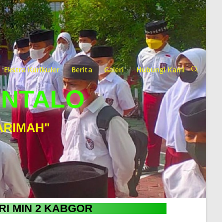
Ekstra Kurikuler
Berita
Galeri
Hubungi Kami
ONTALO
ARIMAH"
RI MIN 2 KABGOR