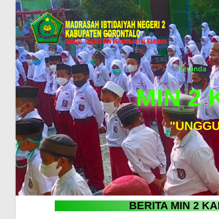
Beranda
MIN 2
"UNGGU
BERITA MIN 2 K