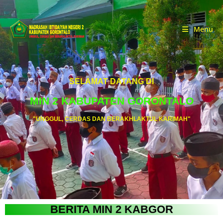
Menu
SELAMAT DATANG DI
MIN 2 KABUPATEN GORONTALO
"UNGGUL, CERDAS DAN BERAKHLAKTUL KARIMAH"
BERITA MIN 2 KABGOR