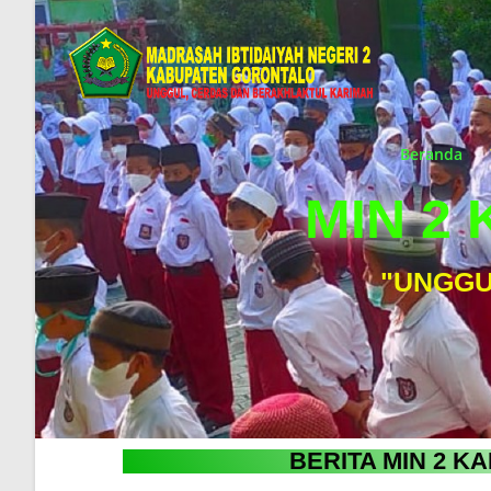
Beranda
MIN 2
"UNGGU
BERITA MIN 2 K