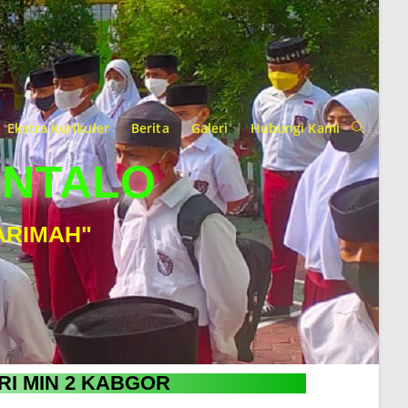
Ekstra Kurikuler
Berita
Galeri
Hubungi Kami
ONTALO
ARIMAH"
RI MIN 2 KABGOR