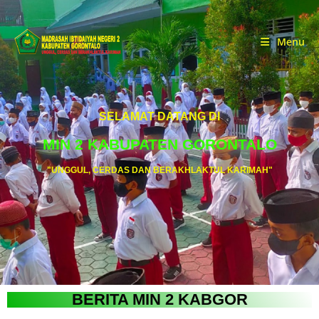
Menu
SELAMAT DATANG DI
MIN 2 KABUPATEN GORONTALO
"UNGGUL, CERDAS DAN BERAKHLAKTUL KARIMAH"
BERITA MIN 2 KABGOR