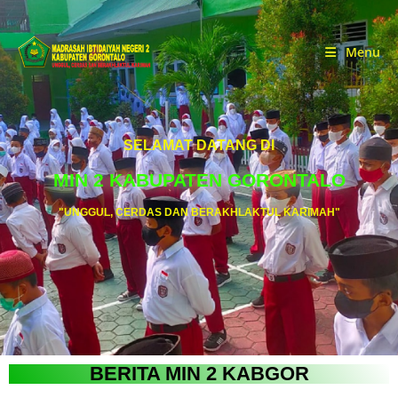
Menu
SELAMAT DATANG DI
MIN 2 KABUPATEN GORONTALO
"UNGGUL, CERDAS DAN BERAKHLAKTUL KARIMAH"
BERITA MIN 2 KABGOR