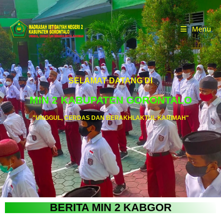
Menu
SELAMAT DATANG DI
MIN 2 KABUPATEN GORONTALO
"UNGGUL, CERDAS DAN BERAKHLAKTUL KARIMAH"
BERITA MIN 2 KABGOR