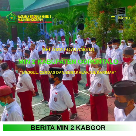
Menu
SELAMAT DATANG DI
MIN 2 KABUPATEN GORONTALO
"UNGGUL, CERDAS DAN BERAKHLAKTUL KARIMAH"
BERITA MIN 2 KABGOR