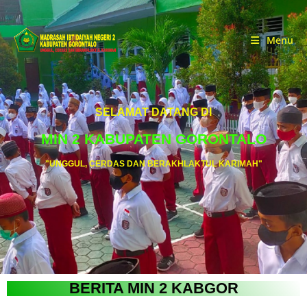
Menu
SELAMAT DATANG DI
MIN 2 KABUPATEN GORONTALO
"UNGGUL, CERDAS DAN BERAKHLAKTUL KARIMAH"
BERITA MIN 2 KABGOR