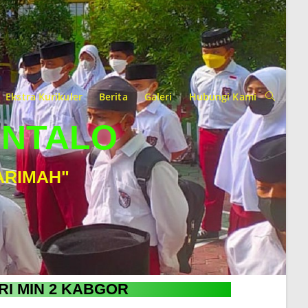
Ekstra Kurikuler
Berita
Galeri
Hubungi Kami
ONTALO
ARIMAH"
RI MIN 2 KABGOR