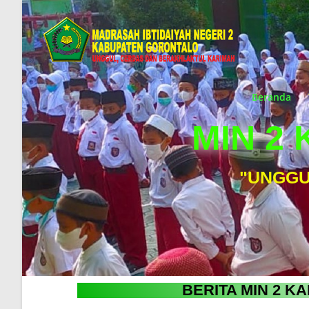
Beranda
MIN 2
"UNGGU
BERITA MIN 2 K