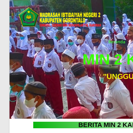
Beranda
MIN 2
"UNGGU
BERITA MIN 2 K