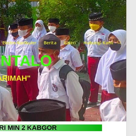
Ekstra Kurikuler
Berita
Galeri
Hubungi Kami
ONTALO
ARIMAH"
RI MIN 2 KABGOR