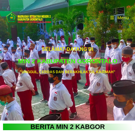
Menu
SELAMAT DATANG DI
MIN 2 KABUPATEN GORONTALO
"UNGGUL, CERDAS DAN BERAKHLAKTUL KARIMAH"
BERITA MIN 2 KABGOR