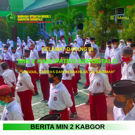
Menu
SELAMAT DATANG DI
MIN 2 KABUPATEN GORONTALO
"UNGGUL, CERDAS DAN BERAKHLAKTUL KARIMAH"
BERITA MIN 2 KABGOR