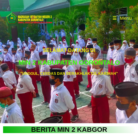
Menu
SELAMAT DATANG DI
MIN 2 KABUPATEN GORONTALO
"UNGGUL, CERDAS DAN BERAKHLAKTUL KARIMAH"
BERITA MIN 2 KABGOR