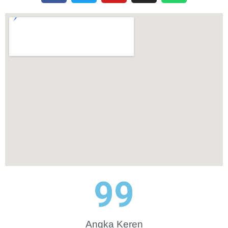
100
Angka Keren