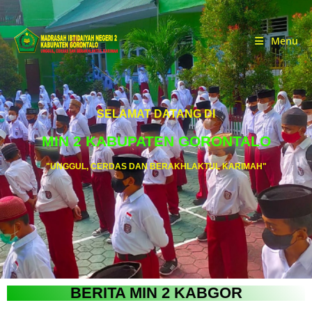
Menu
SELAMAT DATANG DI
MIN 2 KABUPATEN GORONTALO
"UNGGUL, CERDAS DAN BERAKHLAKTUL KARIMAH"
BERITA MIN 2 KABGOR