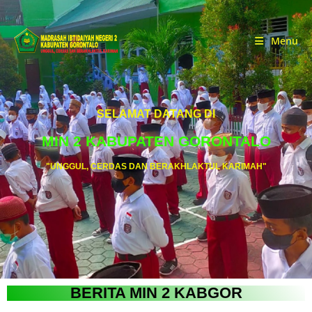
Menu
SELAMAT DATANG DI
MIN 2 KABUPATEN GORONTALO
"UNGGUL, CERDAS DAN BERAKHLAKTUL KARIMAH"
BERITA MIN 2 KABGOR