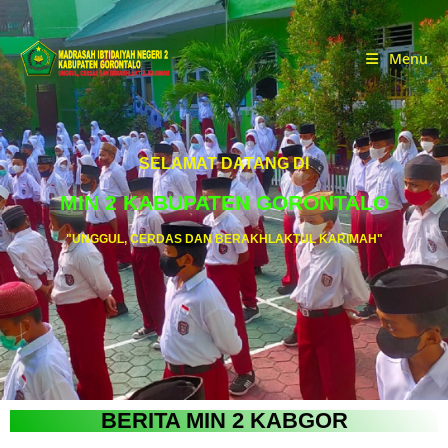
Menu
SELAMAT DATANG DI
MIN 2 KABUPATEN GORONTALO
"UNGGUL, CERDAS DAN BERAKHLAKTUL KARIMAH"
BERITA MIN 2 KABGOR