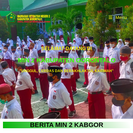
Menu
SELAMAT DATANG DI
MIN 2 KABUPATEN GORONTALO
"UNGGUL, CERDAS DAN BERAKHLAKTUL KARIMAH"
BERITA MIN 2 KABGOR