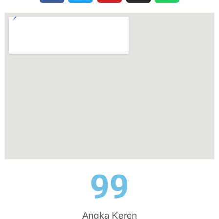
100
Angka Keren