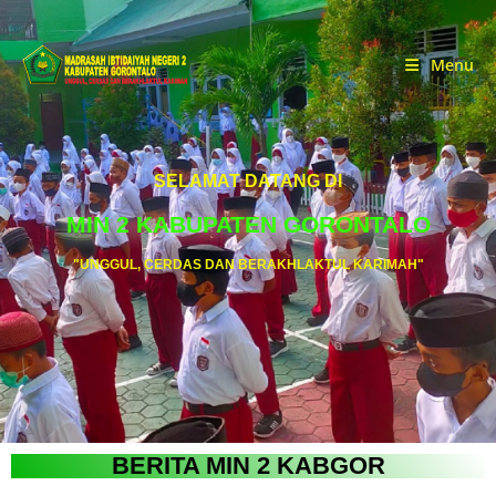
Menu
SELAMAT DATANG DI
MIN 2 KABUPATEN GORONTALO
"UNGGUL, CERDAS DAN BERAKHLAKTUL KARIMAH"
BERITA MIN 2 KABGOR