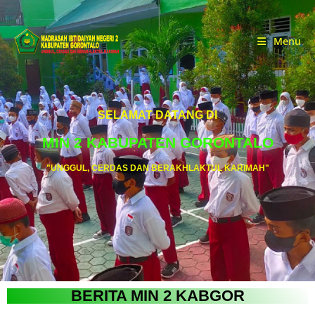
Menu
SELAMAT DATANG DI
MIN 2 KABUPATEN GORONTALO
"UNGGUL, CERDAS DAN BERAKHLAKTUL KARIMAH"
BERITA MIN 2 KABGOR