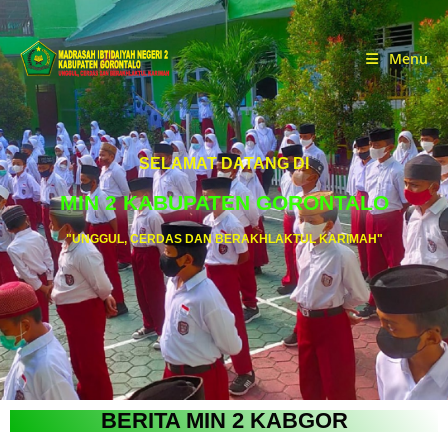
Menu
SELAMAT DATANG DI
MIN 2 KABUPATEN GORONTALO
"UNGGUL, CERDAS DAN BERAKHLAKTUL KARIMAH"
BERITA MIN 2 KABGOR