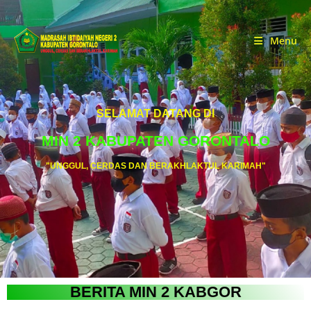
Menu
SELAMAT DATANG DI
MIN 2 KABUPATEN GORONTALO
"UNGGUL, CERDAS DAN BERAKHLAKTUL KARIMAH"
BERITA MIN 2 KABGOR