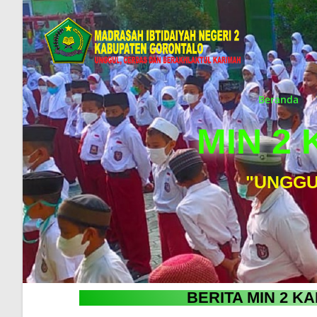
Beranda
MIN 2
"UNGGU
BERITA MIN 2 K