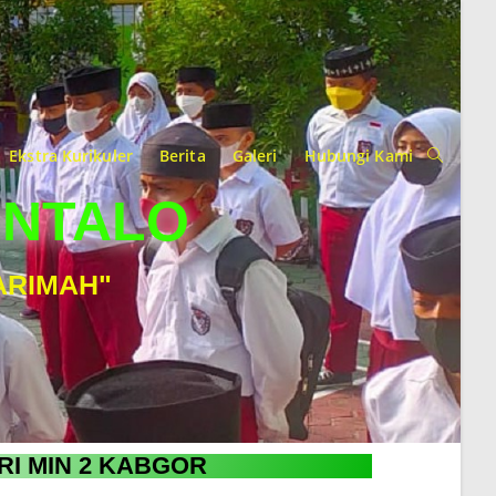
Ekstra Kurikuler
Berita
Galeri
Hubungi Kami
ONTALO
ARIMAH"
RI MIN 2 KABGOR